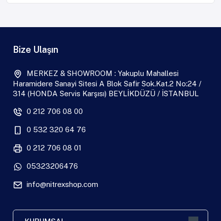
Bize Ulaşın
MERKEZ & SHOWROOM : Yakuplu Mahallesi
Haramidere Sanayi Sitesi A Blok Safir Sok.Kat.2 No:24 /
314 (HONDA Servis Karşısı) BEYLİKDÜZÜ / İSTANBUL
0 212 706 08 00
0 532 320 64 76
0 212 706 08 01
05323206476
info@nitrexshop.com