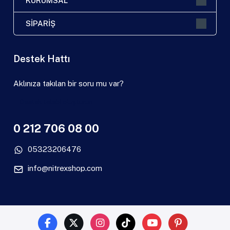
KURUMSAL
SİPARİŞ
Destek Hattı
Aklınıza takılan bir soru mu var?
Destek talebi oluşturun
0 212 706 08 00
05323206476
info@nitrexshop.com